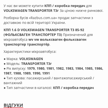
У нас ви можете купити
КПП / коробка передач
для
VOLKSWAGEN TRANSPORTER T3г
За ціною нижче ринкової.
Розборка бусів «Razbus.com.ua» продає запчастини з
доставкою по всій території України.
КПП 1.6 D VOLKSWAGEN TRANSPORTER T3 85-92
(ФОЛЬКСВАГЕН ТРАНСПОРТЕР Т3)
Призначений для
мікроавтобуса
wv vw вольксваген фольксваген
транспортер транспортёр
.
Характеристики мікроавтобуса:
● Марка:
VOLKSWAGEN
● Модель:
TRANSPORTER T3г
● Рік випуску:
1979, 1980, 1981, 1982, 1983, 1984, 1985, 1986,
1987, 1988, 1989, 1990, 1991
● Тип кузова: пасажирський / вантажопасажирський /
вантажний
● Тип запчастини в каталозі:
КПП / коробка передач
ВІДГУКИ