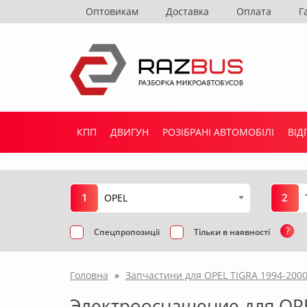
Оптовикам
Доставка
Оплата
Г
КПП
ДВИГУН
РОЗІБРАНІ АВТОМОБІЛІ
ВІД
1
2
OPEL
?
Спецпропозиції
Тільки в наявності
Головна
»
Запчастини для OPEL TIGRA 1994-200
Электрооснащение для OPE