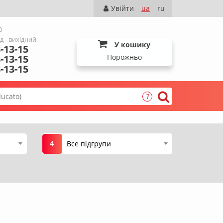
Увійти
ua
ru
0
Нд - вихідний
У кошику
-13-15
-13-15
Порожньо
-13-15
?
4
Все підгрупи