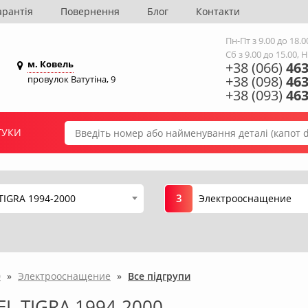
арантія
Повернення
Блог
Контакти
Пн-Пт з 9.00 до 18.0
Сб з 9.00 до 15.00, 
м. Ковель
+38 (066)
463
+38 (098)
463
провулок Ватутіна, 9
+38 (093)
463
ГУКИ
3
TIGRA 1994-2000
Электрооснащение
0
»
Электрооснащение
»
Все підгрупи
L TIGRA 1994-2000