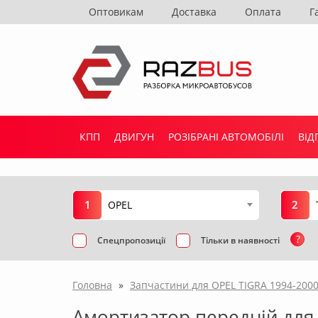
Оптовикам
Доставка
Оплата
Г
КПП
ДВИГУН
РОЗІБРАНІ АВТОМОБІЛІ
ВІД
1
2
OPEL
?
Спецпропозиції
Тільки в наявності
Головна
»
Запчастини для OPEL TIGRA 1994-200
Амортизатор передній для 