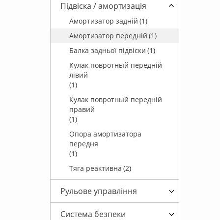
Підвіска / амортизація
Амортизатор задній
(1)
Амортизатор передній
(1)
Балка задньої підвіски
(1)
Кулак повротный передній
лівий
(1)
Кулак повротный передній
правий
(1)
Опора амортизатора
передня
(1)
Тяга реактивна
(2)
Рульове управління
Система безпеки