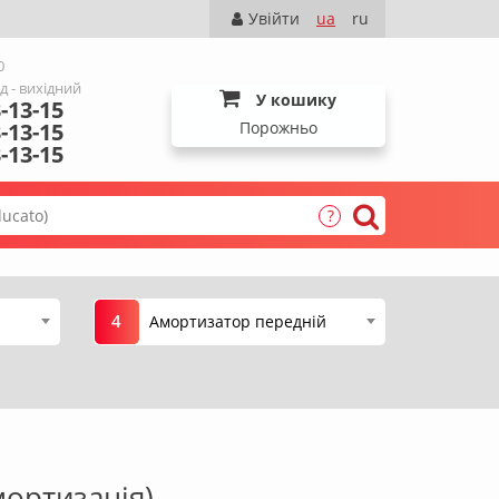
Увійти
ua
ru
0
Нд - вихідний
У кошику
-13-15
-13-15
Порожньо
-13-15
?
4
Амортизатор передній
мортизація)