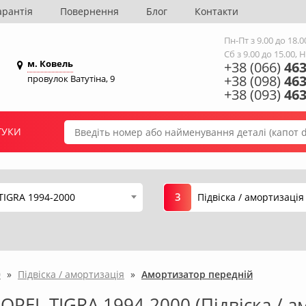
арантія
Повернення
Блог
Контакти
Пн-Пт з 9.00 до 18.0
Сб з 9.00 до 15.00, 
м. Ковель
+38 (066)
463
+38 (098)
463
провулок Ватутіна, 9
+38 (093)
463
ГУКИ
3
TIGRA 1994-2000
Підвіска / амортизація
0
»
Підвіска / амортизація
»
Амортизатор передній
OPEL TIGRA 1994-2000 (Підвіска / а