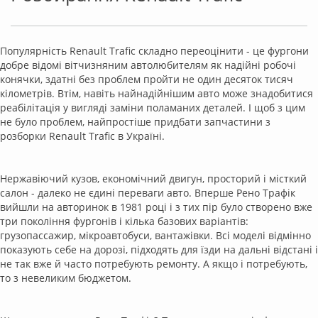
Популярність Renault Trafic складно переоцінити - це фургони
добре відомі вітчизняним автолюбителям як надійні робочі
конячки, здатні без проблем пройти не один десяток тисяч
кілометрів. Втім, навіть найнадійнішим авто може знадобитися
реабілітація у вигляді заміни поламаних деталей. І щоб з цим
не було проблем, найпростіше придбати запчастини з
розборки Renault Trafic в Україні.
Нержавіючий кузов, економічний двигун, просторий і місткий
салон - далеко не єдині переваги авто. Вперше Рено Трафік
вийшли на авторинок в 1981 році і з тих пір було створено вже
три покоління фургонів і кілька базових варіантів:
грузопассажир, мікроавтобуси, вантажівки. Всі моделі відмінно
показують себе на дорозі, підходять для їзди на дальні відстані і
не так вже й часто потребують ремонту. А якщо і потребують,
то з невеликим бюджетом.