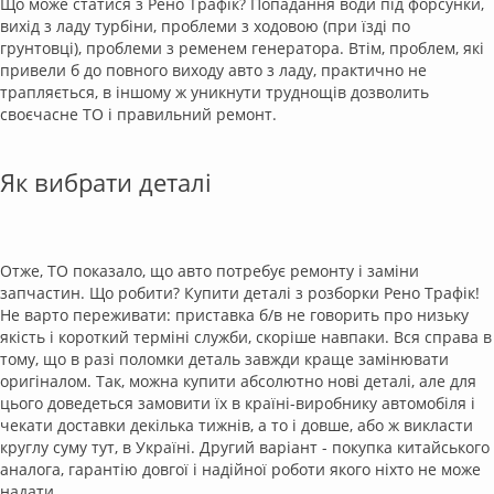
Що може статися з Рено Трафік? Попадання води під форсунки,
вихід з ладу турбіни, проблеми з ходовою (при їзді по
грунтовці), проблеми з ременем генератора. Втім, проблем, які
привели б до повного виходу авто з ладу, практично не
трапляється, в іншому ж уникнути труднощів дозволить
своєчасне ТО і правильний ремонт.
Як вибрати деталі
Отже, ТО показало, що авто потребує ремонту і заміни
запчастин. Що робити? Купити деталі з розборки Рено Трафік!
Не варто переживати: приставка б/в не говорить про низьку
якість і короткий терміні служби, скоріше навпаки. Вся справа в
тому, що в разі поломки деталь завжди краще замінювати
оригіналом. Так, можна купити абсолютно нові деталі, але для
цього доведеться замовити їх в країні-виробнику автомобіля і
чекати доставки декілька тижнів, а то і довше, або ж викласти
круглу суму тут, в Україні. Другий варіант - покупка китайського
аналога, гарантію довгої і надійної роботи якого ніхто не може
надати.