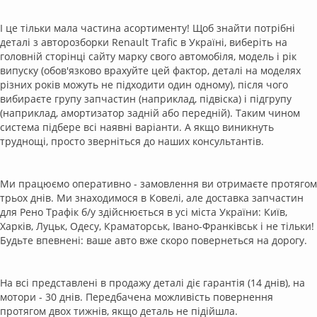
І це тільки мала частина асортименту! Щоб знайти потрібні
деталі з авторозборки Renault Trafic в Україні, виберіть на
головній сторінці сайту марку свого автомобіля, модель і рік
випуску (обов'язково врахуйте цей фактор, деталі на моделях
різних років можуть не підходити один одному), після чого
вибираєте групу запчастин (наприклад, підвіска) і підгрупу
(наприклад, амортизатор задній або передній). Таким чином
система підбере всі наявні варіанти. А якщо виникнуть
труднощі, просто зверніться до наших консультантів.
Ми працюємо оперативно - замовлення ви отримаєте протягом
трьох днів. Ми знаходимося в Ковелі, але доставка запчастин
для Рено Трафік б/у здійснюється в усі міста України: Київ,
Харків, Луцьк, Одесу, Краматорськ, Івано-Франківськ і не тільки!
Будьте впевнені: ваше авто вже скоро повернеться на дорогу.
На всі представлені в продажу деталі діє гарантія (14 днів), на
мотори - 30 днів. Передбачена можливість повернення
протягом двох тижнів, якщо деталь не підійшла.